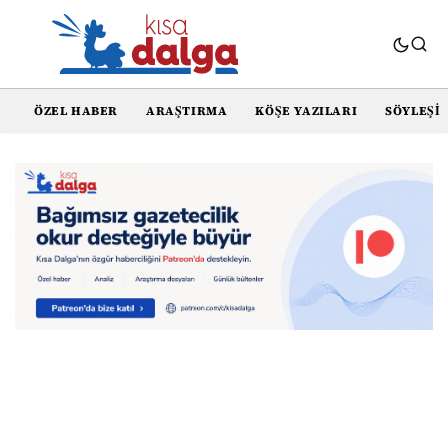
ÖZEL HABER
ARAŞTIRMA
KÖŞE YAZILARI
SÖYLEŞI