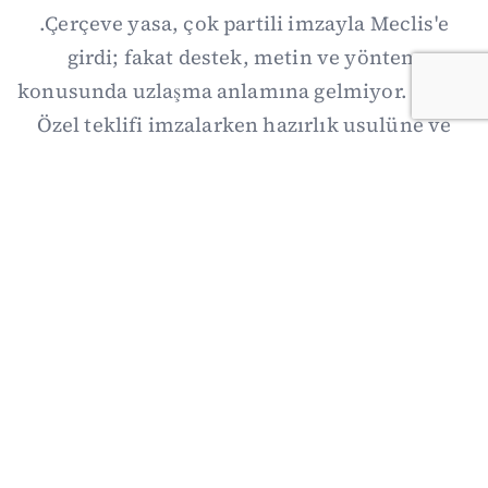
.Çerçeve yasa, çok partili imzayla Meclis'e
girdi; fakat destek, metin ve yöntem
konusunda uzlaşma anlamına gelmiyor. Özgür
Özel teklifi imzalarken hazırlık usulüne ve
demokratikleşme başlıklarının dışarıda
bırakılmasına şerh düştü. Asıl eşik cuma
günkü komisyon: On iki maddelik erteleme
mekanizmasının kimleri, hangi koşulla ve ne
zaman kapsayacağı orada somutlaşacak.
06/08/2026 19:41
·