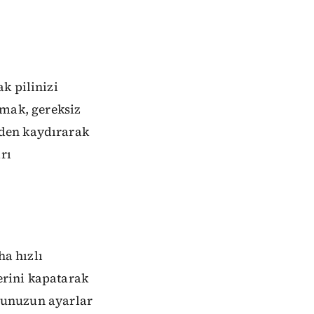
k pilinizi
mak, gereksiz
nden kaydırarak
rı
ha hızlı
erini kapatarak
onunuzun ayarlar