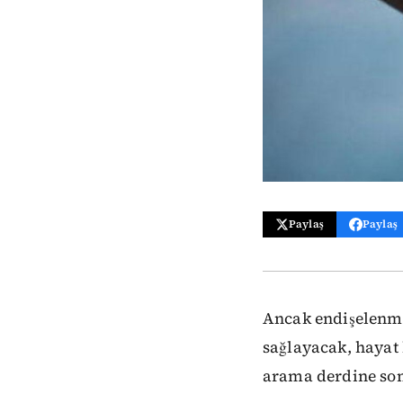
Paylaş
Paylaş
Ancak endişelenme
sağlayacak, hayat 
arama derdine son 