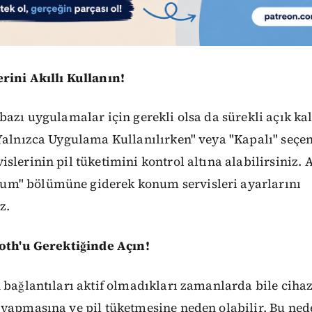
rini Akıllı Kullanın!
bazı uygulamalar için gerekli olsa da sürekli açık k
Yalnızca Uygulama Kullanılırken" veya "Kapalı" seçen
slerinin pil tüketimini kontrol altına alabilirsiniz. 
m" bölümüne giderek konum servisleri ayarlarını
z.
ooth'u Gerektiğinde Açın!
 bağlantıları aktif olmadıkları zamanlarda bile cihaz
 yapmasına ve pil tüketmesine neden olabilir. Bu ned