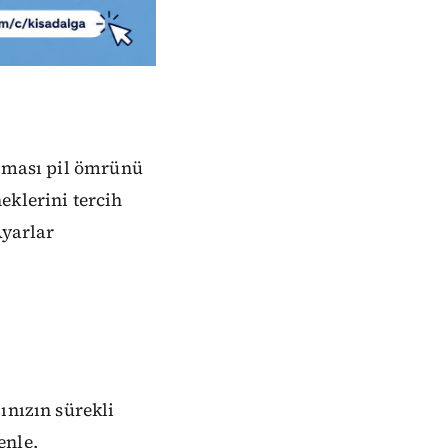
alması pil ömrünü
eklerini tercih
Ayarlar
ınızın sürekli
enle,