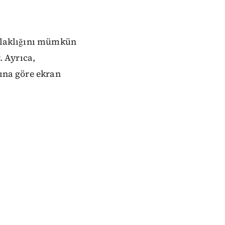
arlaklığını mümkün
 Ayrıca,
ğına göre ekran