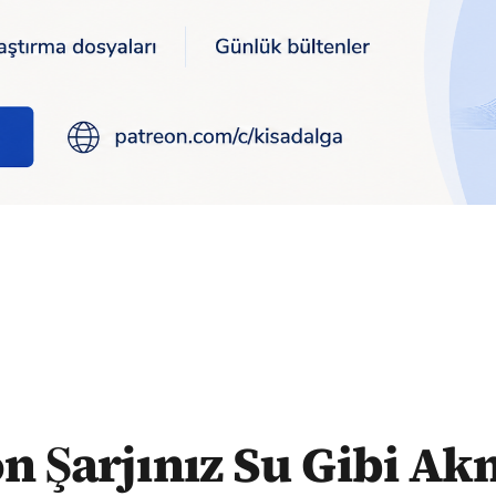
Gibi Akmasın! İşte Ömrünü Uzatacak Altın Değerinde Tüyolar!
on Şarjınız Su Gibi Ak