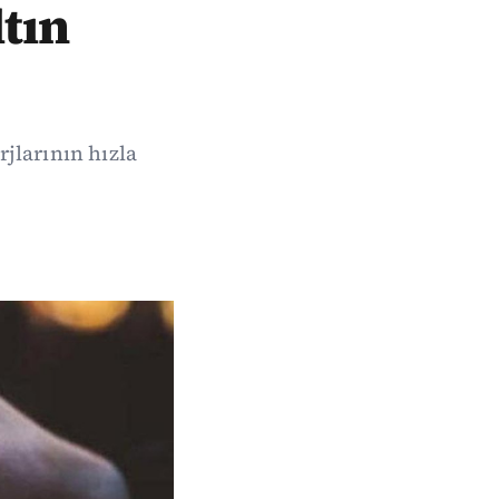
tın
jlarının hızla