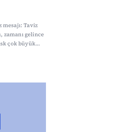
z mesajı: Taviz
ı, zamanı gelince
isk çok büyük...