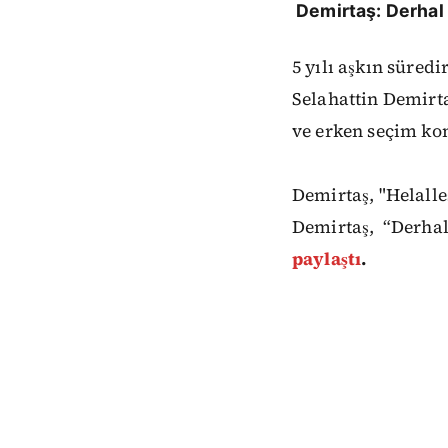
Demirtaş: Derhal 
5 yılı aşkın süred
Selahattin Demirt
ve erken seçim ko
Demirtaş, "Helall
Demirtaş,
“Derhal
paylaştı
.