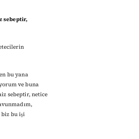
 sebeptir,
tecilerin
nden bu yana
nuyorum ve buna
z sebeptir, netice
i savunmadım,
biz bu işi