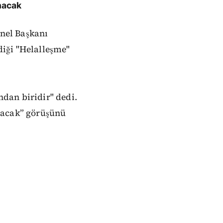
nacak
enel Başkanı
diği "Helalleşme"
dan biridir" dedi.
nacak” görüşünü