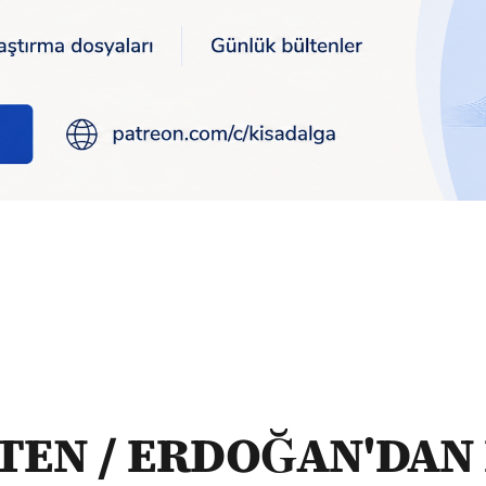
BÜLTEN / ERDOĞAN'DAN FAİZ MESAJI: "TAVİZ YOK"
TEN / ERDOĞAN'DAN 