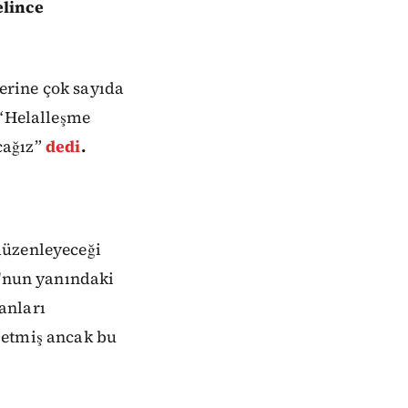
elince
erine çok sayıda
“Helalleşme
cağız”
dedi
.
düzenleyeceği
u'nun yanındaki
anları
 etmiş ancak bu