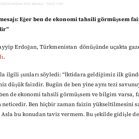
 ERDOĞAN'DAN FAİZ MESAJI: "TAVİZ YOK"
mesajı: Eğer ben de ekonomi tahsili görmüşsem faiz
dir”
yyip Erdoğan, Türkmenistan
dönüşünde uçakta gaze
dı
.
yla ilgili şunları söyledi: “İktidara geldiğimiz ilk gü
iz düşük faizdir. Bugün de ben yine aynı tezi savu
en de ekonomi tahsili görmüşsem ve bilgim varsa, fai
n neticedir. Ben hiçbir zaman faizin yükseltilmesin
sla bu konudan taviz vermem. Bu şekilde gidişle de 