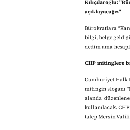
Kılıçdaroğlu: "Bü
açıklayacağız"
Bürokratlara “Kan
bilgi, belge geldiğ
dedim ama hesapla
CHP mitinglere b
Cumhuriyet Halk P
mitingin sloganı "
alanda
düzenlene
kullanılacak. CHP
talep Mersin Valil