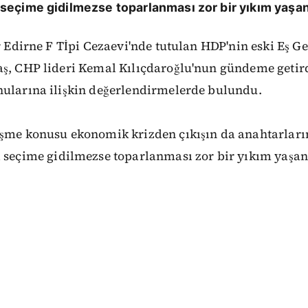
seçime gidilmezse toparlanması zor bir yıkım yaşa
ir Edirne F Tİpi Cezaevi'nde tutulan HDP'nin eski Eş G
aş, CHP lideri Kemal Kılıçdaroğlu'nun gündeme getir
nularına ilişkin değerlendirmelerde bulundu.
eşme konusu ekonomik krizden çıkışın da anahtarların
 seçime gidilmezse toparlanması zor bir yıkım yaşa