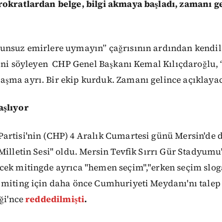
rokratlardan belge, bilgi akmaya başladı, zamanı g
unsuz emirlere uymayın” çağrısının ardından kendil
ini söyleyen
CHP Genel Başkanı Kemal Kılıçdaroğlu, 
şma ayrı. Bir ekip kurduk. Zamanı gelince açıklaya
aşlıyor
artisi'nin (CHP) 4 Aralık Cumartesi günü Mersin'de 
Milletin Sesi" oldu. Mersin Tevfik Sırrı Gür Stadyum
cek mitingde ayrıca "hemen seçim","erken seçim slog
 miting için daha önce Cumhuriyeti Meydanı'nı talep
iği'nce
reddedilmişti
.