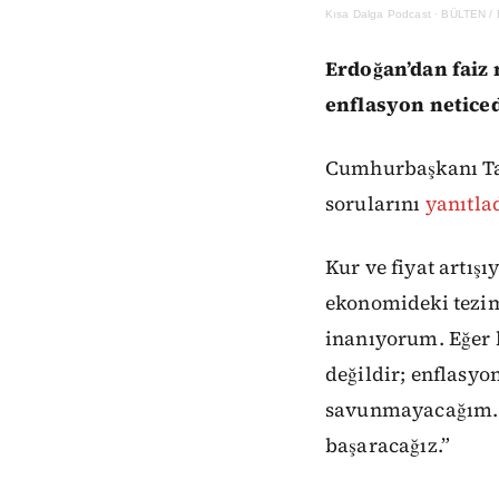
Kısa Dalga Podcast
·
BÜLTEN /
Erdoğan’dan faiz 
enflasyon netice
Cumhurbaşkanı Ta
sorularını
yanıtla
Kur ve fiyat artışı
ekonomideki tezim
inanıyorum. Eğer b
değildir; enflasyo
savunmayacağım. A
başaracağız.”