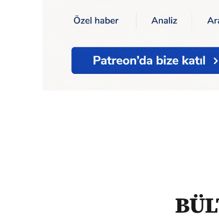
Ana Sayfa
Podcast
Kısa Dalga Bülten
BÜL