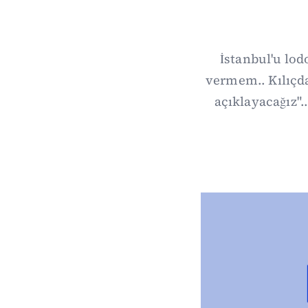
İstanbul'u lod
vermem.. Kılıçda
açıklayacağız".