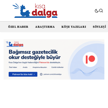
ÖZEL HABER
ARAŞTIRMA
KÖŞE YAZILARI
SÖYLEŞI