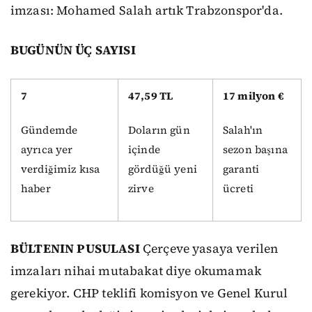
imzası: Mohamed Salah artık Trabzonspor'da.
BUGÜNÜN ÜÇ SAYISI
7
47,59 TL
17 milyon €
Gündemde
Doların gün
Salah'ın
ayrıca yer
içinde
sezon başına
verdiğimiz kısa
gördüğü yeni
garanti
haber
zirve
ücreti
BÜLTENIN PUSULASI
Çerçeve yasaya verilen
imzaları nihai mutabakat diye okumamak
gerekiyor. CHP teklifi komisyon ve Genel Kurul