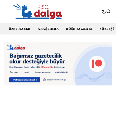
ÖZEL HABER
ARAŞTIRMA
KÖŞE YAZILARI
SÖYLEŞI