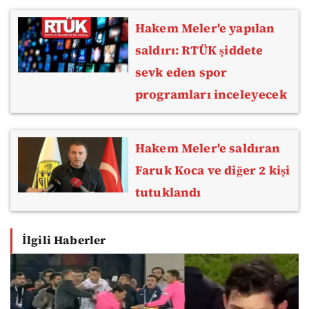
Hakem Meler'e yapılan
saldırı: RTÜK şiddete
sevk eden spor
programları inceleyecek
Hakem Meler'e saldıran
Faruk Koca ve diğer 2 kişi
tutuklandı
İlgili Haberler