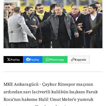
Paylaş
Paylaş
WhatsApp
Kopyala
MKE Ankaragücü - Çaykur Rizespor maçının
ardından sarı lacivertli kulübün başkanı Faruk
Koca'nın hakeme Halil Umut Meler'e yumruk