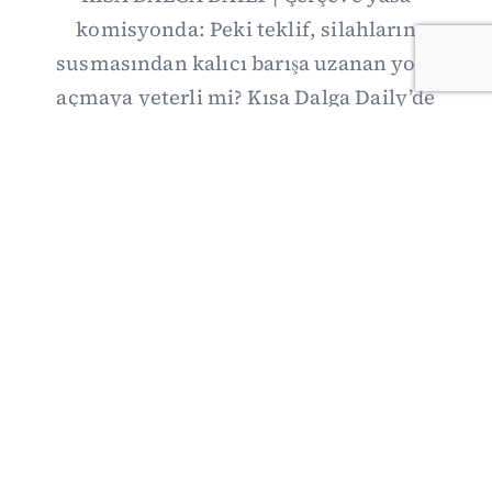
komisyonda: Peki teklif, silahların
susmasından kalıcı barışa uzanan yolu
açmaya yeterli mi? Kısa Dalga Daily’de
düzenlemenin kapsamını Kuzey İrlanda
deneyimiyle karşılaştırıyor; Kuşadası
operasyonundan yeni savunma ittifakına,
akaryakıt zammından Hürmüz pazarlığına
uzanan günün önemli gelişmelerini ve gözden
kaçan ayrıntıları derliyoruz.
07/08/2026 20:00
·