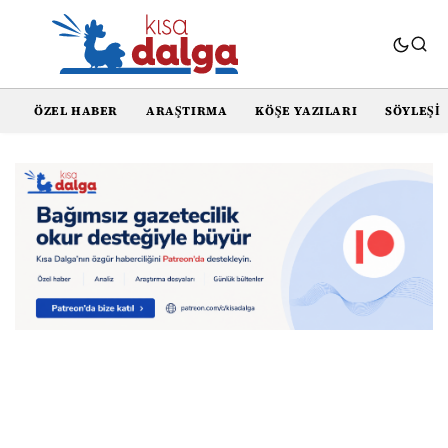
ÖZEL HABER
ARAŞTIRMA
KÖŞE YAZILARI
SÖYLEŞI