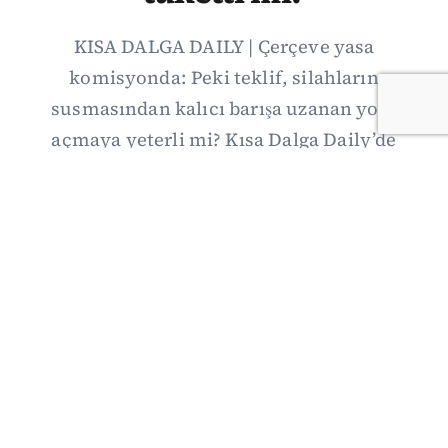
KISA DALGA DAILY | Çerçeve yasa
komisyonda: Peki teklif, silahların
susmasından kalıcı barışa uzanan yolu
açmaya yeterli mi? Kısa Dalga Daily’de
düzenlemenin kapsamını Kuzey İrlanda
deneyimiyle karşılaştırıyor; Kuşadası
operasyonundan yeni savunma ittifakına,
akaryakıt zammından Hürmüz pazarlığına
uzanan günün önemli gelişmelerini ve gözden
kaçan ayrıntıları derliyoruz.
07/08/2026 20:00
·