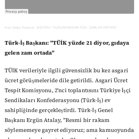
Kısa Dalga Podcast
·
BÜLTEN / "KUSURA BAKMA TÜİK, ZAMLAR ORTADA"
Türk-İş Başkanı: "TÜİK yüzde 21 diyor, gıdaya
gelen zam ortada"
TÜİK verileriyle ilgili güvensizlik bu kez asgari
ücret görüşmeleride dile getirildi. Asgari Ücret
Tespit Komisyonu, 2'nci toplantısını Türkiye İşçi
Sendikaları Konfederasyonu (Türk-İş) ev
sahipliğinde gerçekleştirdi. Türk-İş Genel
Başkanı Ergün Atalay, "Resmi bir rakam
söylememeye gayret ediyoruz; ama kamuoyunda