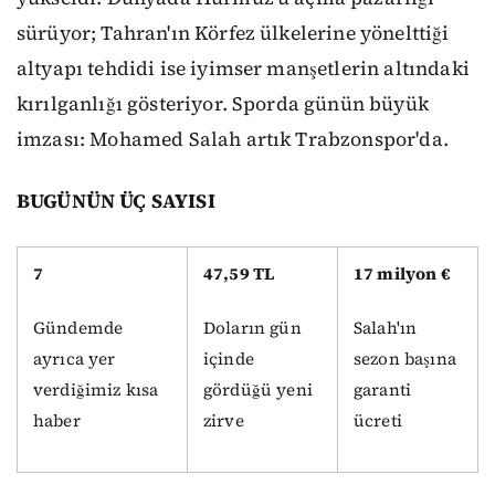
sürüyor; Tahran'ın Körfez ülkelerine yönelttiği
altyapı tehdidi ise iyimser manşetlerin altındaki
kırılganlığı gösteriyor. Sporda günün büyük
imzası: Mohamed Salah artık Trabzonspor'da.
BUGÜNÜN ÜÇ SAYISI
7
47,59 TL
17 milyon €
Gündemde
Doların gün
Salah'ın
ayrıca yer
içinde
sezon başına
verdiğimiz kısa
gördüğü yeni
garanti
haber
zirve
ücreti