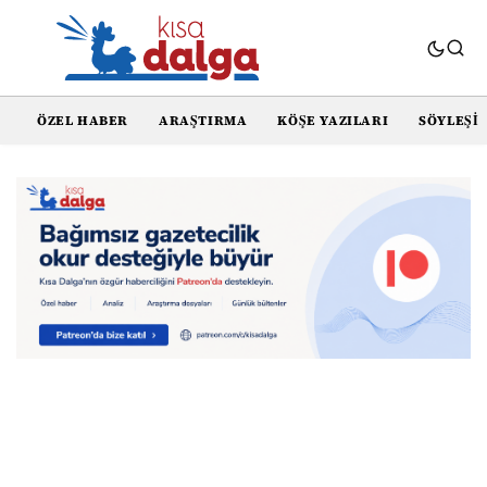
ÖZEL HABER
ARAŞTIRMA
KÖŞE YAZILARI
SÖYLEŞI