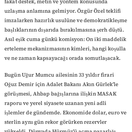
fakat destek, metin ve yöntem konusunda
uzlaşma anlamına gelmiyor. Özgür Özel teklifi
imzalarken hazırlık usulüne ve demokratikleşme
başlıklarının dışarıda bırakılmasına şerh düştü.
Asıl eşik cuma günkü komisyon: On iki maddelik
erteleme mekanizmasının kimleri, hangi koşulla
ve ne zaman kapsayacağı orada somutlaşacak.
Bugün Uğur Mumcu ailesinin 33 yıldır firari
Oğuz Demir için Adalet Bakanı Akın Gürlek'le
görüşmesi, Ahbap bağışlarına ilişkin MASAK
raporu ve yerel siyasete uzanan yeni adli
işlemler de gündemde. Ekonomide dolar, euro ve
sterlin aynı gün rekor görürken rezervler
yükseldi. Dünyada Hürmüz'ü açma pazarlığı