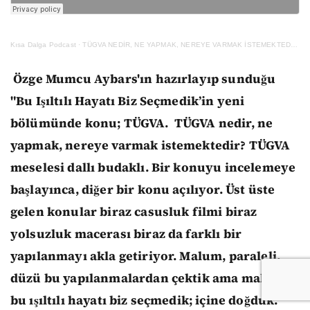
Kısa Dalga Podcast
·
TÜGVA NEDİR, NE YAPMAK, NEREYE VARMAK İSTEMEKTEDİR?
Özge Mumcu Aybars'ın hazırlayıp sunduğu
"Bu Işıltılı Hayatı Biz Seçmedik’in yeni
bölümünde konu; TÜGVA. TÜGVA nedir, ne
yapmak, nereye varmak istemektedir? TÜGVA
meselesi dallı budaklı. Bir konuyu incelemeye
başlayınca, diğer bir konu açılıyor. Üst üste
gelen konular biraz casusluk filmi biraz
yolsuzluk macerası biraz da farklı bir
yapılanmayı akla getiriyor. Malum, paraleli,
düzü bu yapılanmalardan çektik ama malum
bu ışıltılı hayatı biz seçmedik; içine doğduk.