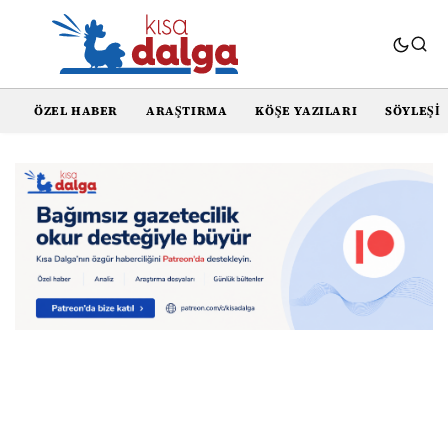
ÖZEL HABER
ARAŞTIRMA
KÖŞE YAZILARI
SÖYLEŞI