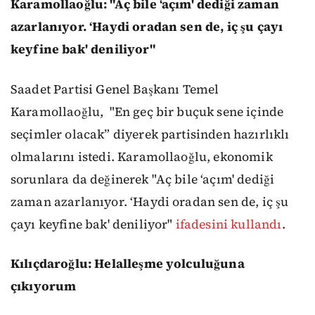
Karamollaoğlu: "Aç bile ‘açım' dediği zaman
azarlanıyor. ‘Haydi oradan sen de, iç şu çayı
keyfine bak' deniliyor"
Saadet Partisi Genel Başkanı Temel
Karamollaoğlu,
"En geç bir buçuk sene içinde
seçimler olacak” diyerek partisinden hazırlıklı
olmalarını istedi. Karamollaoğlu, ekonomik
sorunlara da değinerek "Aç bile ‘açım' dediği
zaman azarlanıyor. ‘Haydi oradan sen de, iç şu
çayı keyfine bak' deniliyor"
ifadesini kullandı
.
Kılıçdaroğlu: Helalleşme yolculuğuna
çıkıyorum