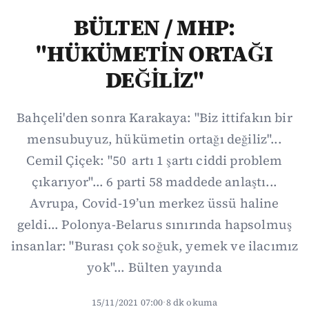
BÜLTEN / MHP:
"HÜKÜMETİN ORTAĞI
DEĞİLİZ"
Bahçeli'den sonra Karakaya: "Biz ittifakın bir
mensubuyuz, hükümetin ortağı değiliz"...
Cemil Çiçek: "50 artı 1 şartı ciddi problem
çıkarıyor"... 6 parti 58 maddede anlaştı...
Avrupa, Covid-19’un merkez üssü haline
geldi... Polonya-Belarus sınırında hapsolmuş
insanlar: "Burası çok soğuk, yemek ve ilacımız
yok"... Bülten yayında
15/11/2021 07:00
·
8 dk okuma