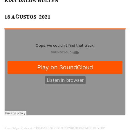
KISA DALGA BÜLTEN
18 AĞUSTOS
2021
Kısa Dalga Podcast
·
"İSTANBUL'U 7'DEN BÜYÜK DEPREM BEKLİYOR"