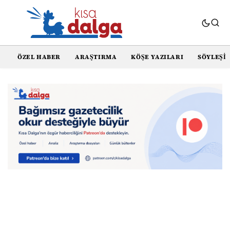
ÖZEL HABER
ARAŞTIRMA
KÖŞE YAZILARI
SÖYLEŞI