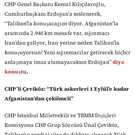
CHP Genel Başkanı Kemal Kılıçdaroğlu,
Cumhurbaşkanı Erdoğan’a seslenerek,
“Taliban'la konuşacağım diyor. Afganistan’la
aramızda 2.940 km mesafe var, sığınmacı
İran’dan geliyor, İran yerine neden Taliban’la
konuşuyorsun? Yeni sığınmacılar getirecek hiçbir
anlaşmaya imza atamayacaksın Erdoğan”
diye
konuştu
.
CHP’li Çeviköz: “Türk askerleri 1 Eylül’e kadar
Afganistan’dan çekilmeli”
CHP İstanbul Milletvekili ve TBMM Dışişleri
Komisyonu CHP Grup Sözcüsü Ünal Çeviköz,
Taliban’ın verdiği süre de dikkate alınarak Türk