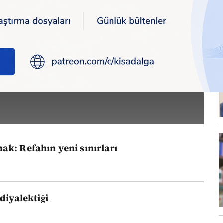
YILMAZ
k: Refahın yeni sınırları
diyalektiği