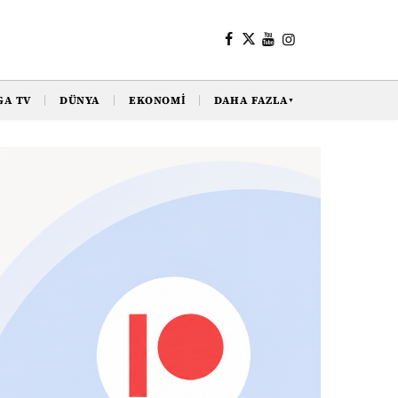
GA TV
DÜNYA
EKONOMI
DAHA FAZLA
▼