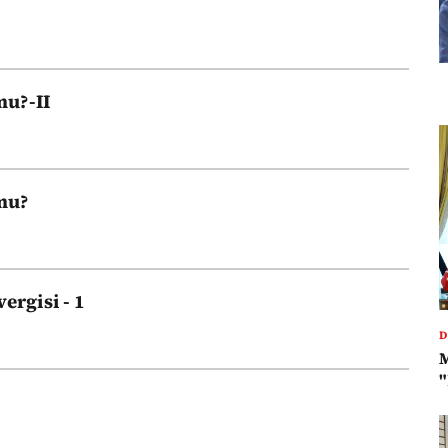
mu?-II
 mu?
vergisi - 1
D
"