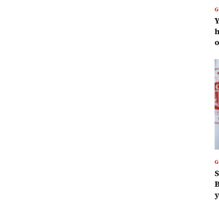
Y
h
o
S
B
y