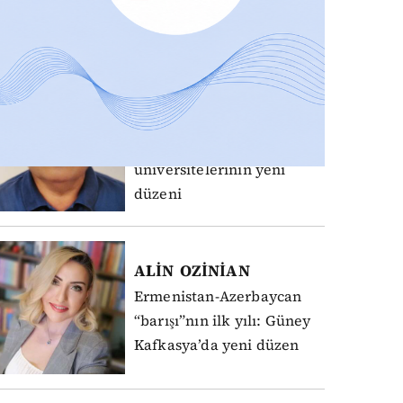
SON YAZILAR
HASAN
AYDIN
Bilim pahalı,
akademisyen ucuz: Vakıf
üniversitelerinin yeni
düzeni
ALİN
OZİNİAN
Ermenistan-Azerbaycan
“barışı”nın ilk yılı: Güney
Kafkasya’da yeni düzen