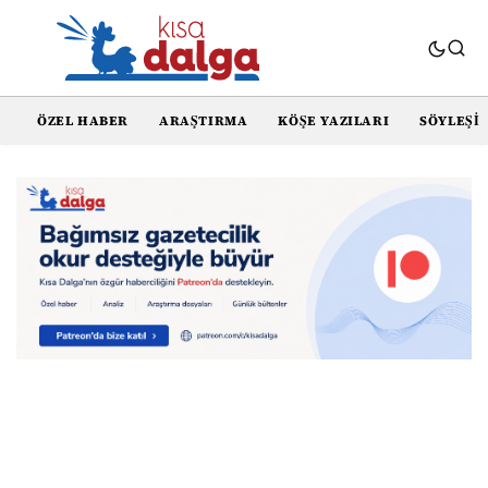
ÖZEL HABER
ARAŞTIRMA
KÖŞE YAZILARI
SÖYLEŞI