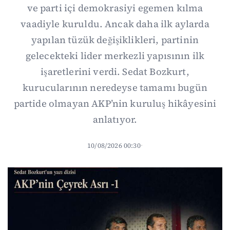
ve parti içi demokrasiyi egemen kılma
vaadiyle kuruldu. Ancak daha ilk aylarda
yapılan tüzük değişiklikleri, partinin
gelecekteki lider merkezli yapısının ilk
işaretlerini verdi. Sedat Bozkurt,
kurucularının neredeyse tamamı bugün
partide olmayan AKP’nin kuruluş hikâyesini
anlatıyor.
10/08/2026 00:30
·