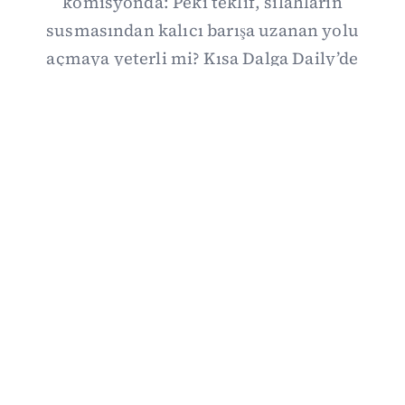
komisyonda: Peki teklif, silahların
susmasından kalıcı barışa uzanan yolu
açmaya yeterli mi? Kısa Dalga Daily’de
düzenlemenin kapsamını Kuzey İrlanda
deneyimiyle karşılaştırıyor; Kuşadası
operasyonundan yeni savunma ittifakına,
akaryakıt zammından Hürmüz pazarlığına
uzanan günün önemli gelişmelerini ve gözden
kaçan ayrıntıları derliyoruz.
07/08/2026 20:00
·