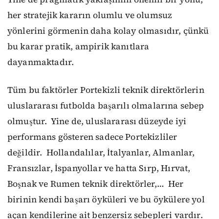
her stratejik kararın olumlu ve olumsuz
yönlerini görmenin daha kolay olmasıdır, çünkü
bu karar pratik, ampirik kanıtlara
dayanmaktadır.
Tüm bu faktörler Portekizli
teknik direktörlerin
uluslararası futbolda başarılı olmaları
na
sebep
ol
muştur
.
Yine de, uluslararası düzeyde iyi
performans gösteren sadece Portekizliler
değil
dir
.
Hollandalılar, İtalyanlar
,
Almanlar
,
Fransızlar, İspanyollar ve hatta Sırp, Hırvat,
Boşnak ve Rumen teknik direktörler,…
Her
birinin
kendi
başarı
öyküleri ve bu öykülere
yol
açan kendi
lerine ait
benzersiz
sebepleri vardır.