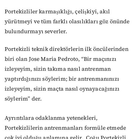
Portekizliler karmaşıklığı, çelişkiyi, akıl
yürütmeyi ve tüm farklı olasılıkları göz önünde
bulundurmayı severler.
Portekiz
li teknik direktörlerin
ilk öncülerinden
biri olan Jose Maria Pedroto, “
Bir m
açı
nızı
izl
eyeyim
, siz
in
takıma
nasıl antrenman
yap
tırdığınızı
söyle
rim
;
bir
antrenmanı
nızı
izle
yeyim
, s
izin maçta
nasıl oynay
acağınızı
söylerim
”
der.
Ayrıntılara odaklanma yetenekleri,
Portekizlilerin antrenmanları formüle etmede
çok iyi olduğu anlamına geli
r.
Çoğu Portekizli