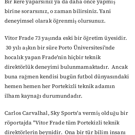
Bir kere yaparsınız ya da daha önce yapmış
birine sorarsınız
,
o zaman bilirsiniz
. Y
ani
deneyimsel
olarak
öğren
miş olursunuz.
Vitor Frade 73 yaşında eski bir öğretim üyesi
dir
.
30 yılı aşkın bir süre Porto Üniversitesi'nde
hocalık yapan Frade'
nin
hiçbir teknik
direktörlük deneyimi bulunm
amaktadır
.
A
ncak
buna rağmen kendisi bugün futbol dünyasındaki
hemen hemen her Portekizli teknik adamın
ilham kaynağı
durumundadır
.
Carlos Carvalhal, Sky Sports'a
vermiş olduğu bir
röportajda
"Vitor Frade
tüm Portekizli teknik
direktörlerin
beyni
dir.
Ona bir tür bilim insanı