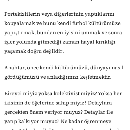
Portekizlilerin veya diğerlerinin yaptıklarını
kopyalamak ve bunu kendi futbol kültürü
müze
yapıştırmak,
bundan
en iyisini ummak ve sonra
işler yolunda gitmediği
zaman
hayal kırıklığı
yaşamak
doğru değildir.
Anahtar, önce kendi kültürü
müzü
, dünyayı nasıl
gördüğ
ümüzü ve
anladığı
mızı
keşfetmektir
.
Bireyci miyiz yoksa kolektivist miyiz? Yoksa her
ikisinin de öğelerine sahip miyiz?
Detaylara
gerçekten önem veriyor muyuz? Detaylar ile
yatıp kalkıyor muyuz? Ne kadar öğrenmeye