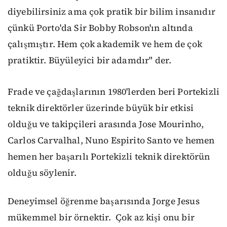
diyebilirsiniz ama çok pratik bir bilim insanı
dır
çünkü Porto'da Sir Bobby Robson'ın altında
çalış
mıştır. Hem
çok akademik ve
hem de çok
pratiktir
. Büyüleyici bir adam
dır
"
der.
Frade ve çağdaşlarının 1980'lerden beri Portekiz
li
teknik direktörler
üzerinde büyük bir etkisi
ol
duğu
ve takipçileri arasında Jose Mourinho,
Carlos Carvalhal, Nuno Espirito Santo ve hemen
hemen her başarılı Portekizli teknik direktör
ün
olduğu söylenir.
Deneyimsel öğrenme başarısında
Jorge Jesus
mükemmel bir
örnektir
.
Çok az kişi onu bir