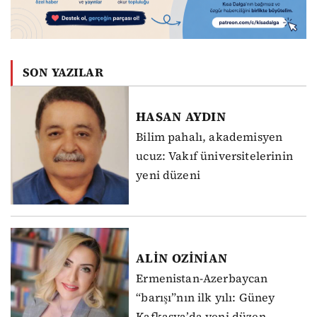
SON YAZILAR
HASAN
AYDIN
Bilim pahalı, akademisyen
ucuz: Vakıf üniversitelerinin
yeni düzeni
ALİN
OZİNİAN
Ermenistan-Azerbaycan
“barışı”nın ilk yılı: Güney
Kafkasya’da yeni düzen