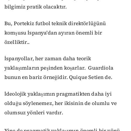
bilgimiz pratik olacaktır.
Bu, Portekiz futbol
teknik direktörlüğünü
komşusu İspanya'dan ayıra
n önemli bir
özelliktir.
.
İspanyollar,
her zaman
daha teorik
yaklaşım
ların peşinden koşarlar
.
Guardiola
bunun en bariz örneği
dir
. Quique Setien
de
.
İdeolojik yaklaşımın pragmatikten daha iyi
olduğu söylenemez, her ikisinin de olumlu ve
olumsuz yönleri vardır.
Yine de pragmatik yaklaşımın önemli bir yönü,