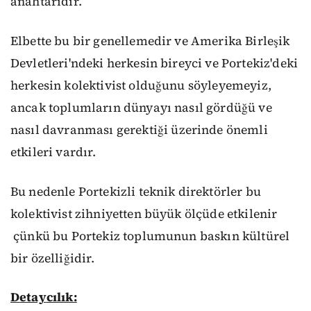
anahtarıdır.
Elbette bu bir genellemedir ve Amerika Birleşik
Devletleri'ndeki herkesin bireyci ve Portekiz'deki
herkesin kolektivist olduğunu söyleyemeyiz,
ancak
toplumların
dünyayı nasıl gördüğ
ü
ve
nasıl davran
ması
gerektiği
üzerinde önemli
etki
leri vardır
.
Bu nedenle Portekizli
teknik direktörler
bu
kolektivist zihniyetten büyük ölçüde etkilenir
çünkü bu Portekiz toplumunun baskın kültürel
bir
özelliğidir.
D
etay
cılık: