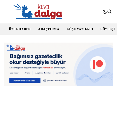
ÖZEL HABER
ARAŞTIRMA
KÖŞE YAZILARI
SÖYLEŞI