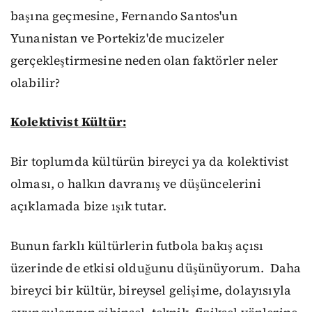
başına geçmesine,
Fernando Santos'un
Yunanistan ve Portekiz'de mucizeler
gerçekleştirmesine neden olan faktörler neler
olabilir
?
K
olektivist
K
ültür
:
B
ir
toplumda
kültürün bireyci ya da kolektivist
olma
sı
,
o
halkın davranış ve düşünce
lerini
açıklamada
bize ışık tutar.
Bunun farklı kültürlerin futbola bakış açısı
üzerinde de etkisi olduğunu düşünüyorum.
Daha
bireyci bir kültür, bireysel gelişime, dolayısıyla