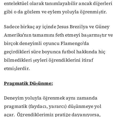
entelektüel olarak tanımlayabilir ancak diğerleri
gibi o da gözlem
ve eylem
yoluyla öğrenmiştir.
Sadece birkaç ay içinde Jesus Brezilya ve Güney
Amerika'nın tamamını fet
h etmeyi başarmıştır
ve
birçok deneyimli oyuncu Flamengo'da
geçird
ikleri
süre boyunca
futbol
hakkında hiç
bilmedikleri
ş
eyleri
öğren
diklerini
itiraf
et
mişlerdir.
Pragmatik
D
üşünme
:
Deneyim yoluyla öğrenmek aynı zamanda
pragmatik
(faydacı, yararcı)
düşünmeye yol
açar.
Öğrendiklerimiz pratiğe dayanıyorsa,