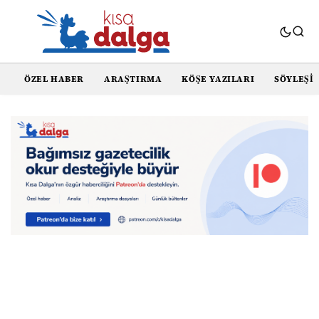
ÖZEL HABER
ARAŞTIRMA
KÖŞE YAZILARI
SÖYLEŞI