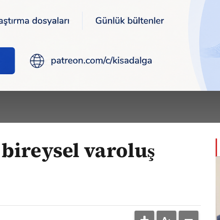
eysel varoluş meselesi mi?
REZ
arı >
bireysel varoluş