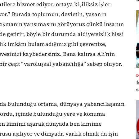
lere hizmet ediyor, ortaya kişiliksiz işler
yor.” Burada toplumun, devletin, yasanın
 sıkışmanın yansımasını görüyoruz çünkü insanın
de getirir, böyle bir durumda aidiyetsizlik hissi
rlık imkânı bulamadığınız gibi çevrenize,
evesinizi kaybedersiniz. Bana kalırsa Ali’nin
ir çeşit “varoluşsal yabancılığa” sebep oluyor.
D
İ
s
bında bulunduğu ortama, dünyaya yabancılaşanın
yordu, içinde bulunduğu yere ve konuma
ben kimimi aşarak dünyada ben kimime
rusu aşılıyor ve dünyada varlık olmak da işin