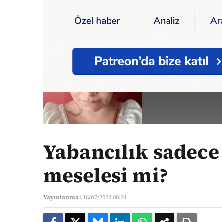
Ana Sayfa
Yazarlar
Yabancılık sadece bir
EMEK E
Yazarın Tüm Yazıl
Yabancılık sadece 
meselesi mi?
Yayınlanma:
16/07/2023 00:21