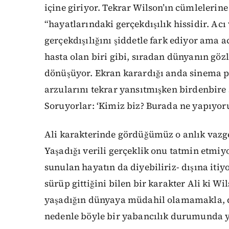
içine giriyor. Tekrar Wilson’ın cümlelerin
“hayatlarındaki gerçekdışılık hissidir. Ac
gerçekdışılığını şiddetle fark ediyor ama 
hasta olan biri gibi, sıradan dünyanın gö
dönüşüyor. Ekran karardığı anda sinema pe
arzularını tekrar yansıtmışken birdenbire
Soruyorlar: ‘Kimiz biz? Burada ne yapıyoru
Ali karakterinde gördüğümüz o anlık vazge
Yaşadığı verili gerçeklik onu tatmin etmiy
sunulan hayatın da diyebiliriz- dışına itiy
sürüp gittiğini bilen bir karakter Ali ki W
yaşadığın dünyaya müdahil olamamakla, de
nedenle böyle bir yabancılık durumunda y