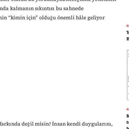
sında kalmanın sıkıntısı bu sahnede
lmin “kimin için” olduğu önemli hâle geliyor
Y
B
K
t
farkında değil misin? İnsan kendi duygularını,
b