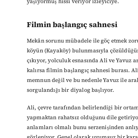
yaşıyormuş hissi veriyor izleyiciye.
Filmin başlangıç sahnesi
Mekân sorunu mübadele ile göç etmek zor
köyün (Kayaköy) bulunmasıyla çözüldüğünd
çıkıyor, yolculuk esnasında Ali ve Yavuz a
kalırsa filmin başlangıç sahnesi burası. A
memnun değil ve bu nedenle Yavuz ile ar
sorgulandığı bir diyalog başlıyor.
Ali, çevre tarafından belirlendiği bir orta
yapmaktan rahatsız olduğunu dile getiriy
anlamları olmalı bunu serzenişinden anl
gözleniyor. Genel olarak uyumsuz bir kar