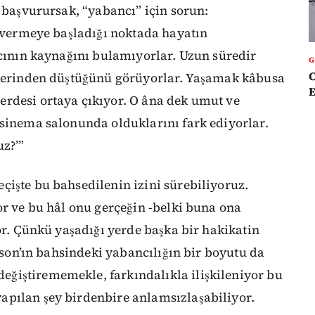
e başvurursak, “yabancı” için sorun:
ı vermeye başladığı noktada hayatın
acının kaynağını bulamıyorlar. Uzun süredir
C
zlerinden düştüğünü görüyorlar. Yaşamak kâbusa
E
rdesi ortaya çıkıyor. O âna dek umut ve
 sinema salonunda olduklarını fark ediyorlar.
z?’”
çişte bu bahsedilenin izini sürebiliyoruz.
or ve bu hâl onu gerçeğin -belki buna ona
or. Çünkü yaşadığı yerde başka bir hakikatin
ilson’ın bahsindeki yabancılığın bir boyutu da
ğiştirememekle, farkındalıkla ilişkileniyor bu
apılan şey birdenbire anlamsızlaşabiliyor.