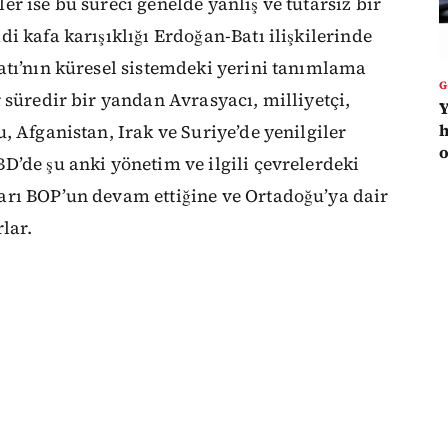
r ise bu süreci genelde yanlış ve tutarsız bir
i kafa karışıklığı Erdoğan-Batı ilişkilerinde
atı’nın küresel sistemdeki yerini tanımlama
 süredir bir yandan Avrasyacı, milliyetçi,
Y
h
, Afganistan, Irak ve Suriye’de yenilgiler
o
’de şu anki yönetim ve ilgili çevrelerdeki
arı BOP’un devam ettiğine ve Ortadoğu’ya dair
lar.