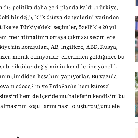
 dış politika daha geri planda kaldı. Türkiye,
eki bir değişiklik dünya dengelerini yerinden
ke ve Türkiye’deki seçimler, özellikle 20 yıl
 yenilme ihtimalinin ortaya çıkması seçimlere
rkiye’nin komşuları, AB, İngiltere, ABD, Rusya,
nızca merak etmiyorlar, ellerinden geldiğince bu
ası bir iktidar değişiminin kendilerine yönelik
ının şimdiden hesabını yapıyorlar. Bu yazıda
a devam edeceğim ve Erdoğan’ın hem küresel
tesini hem de içeride muhalefetin kendisini bu
almasının koşullarını nasıl oluşturduğunu ele