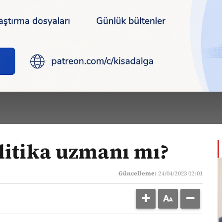
ika uzmanı mı?
ZGEL
zıları >
olitika uzmanı mı?
Güncelleme:
24/04/2023 02:01