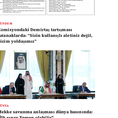
GÜNDEM
omisyondaki Demirtaş tartışması
utanaklarda: “Sizin kullanışlı aletiniz değil,
izim yoldaşımız”
ÜNYA
Mekke savunma anlaşması dünya basınında:
İlk sınav Yemen olabilir"