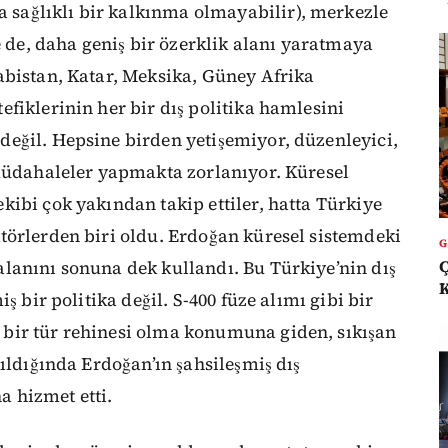
sağlıklı bir kalkınma olmayabilir), merkezle
e de, daha geniş bir özerklik alanı yaratmaya
abistan, Katar, Meksika, Güney Afrika
fiklerinin her bir dış politika hamlesini
eğil. Hepsine birden yetişemiyor, düzenleyici,
 müdahaleler yapmakta zorlanıyor. Küresel
ibi çok yakından takip ettiler, hatta Türkiye
törlerden biri oldu. Erdoğan küresel sistemdeki
Ç
lanını sonuna dek kullandı. Bu Türkiye’nin dış
ş bir politika değil. S-400 füze alımı gibi bir
bir tür rehinesi olma konumuna giden, sıkışan
ıldığında Erdoğan’ın şahsileşmiş dış
na hizmet etti.