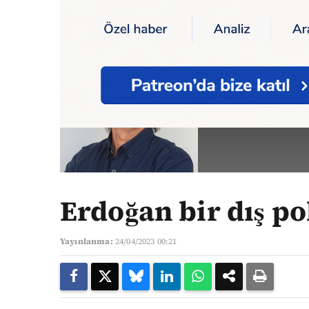
Ana Sayfa
Yazarlar
Erdoğan bir dış polit
İLHAN U
Yazarın Tüm Ya
Erdoğan bir dış p
Yayınlanma:
24/04/2023 00:21