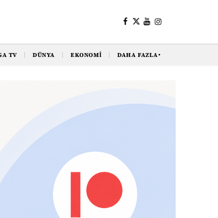
GA TV
DÜNYA
EKONOMI
DAHA FAZLA
▼