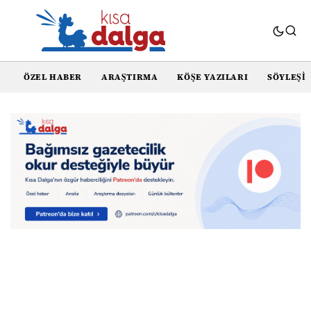
ÖZEL HABER
ARAŞTIRMA
KÖŞE YAZILARI
SÖYLEŞI