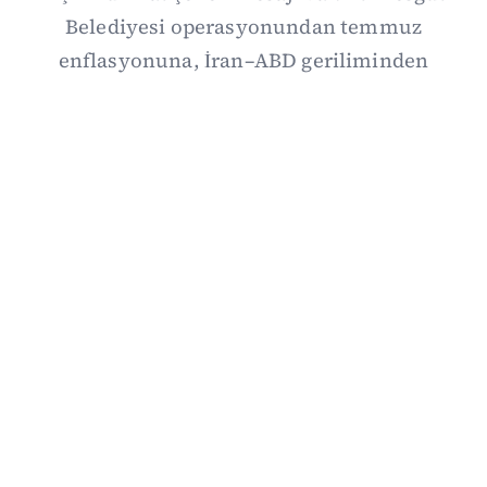
Belediyesi operasyonundan temmuz
enflasyonuna, İran–ABD geriliminden
Suriye’deki gelişmelere uzanan günün önemli
haberlerini; gözden kaçan ayrıntılar, kültür-
sanat ve spor gündemiyle birlikte Kısa Dalga
Daily’de derledik. 3 Ağustos’un kapsamlı
haber özeti burada.
03/08/2026 18:27
·