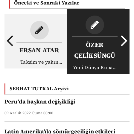
Önceki ve Sonraki Yazılar
ÖZER
ERSAN ATAR
ÇELİKSÜNGÜ
Taksim ve yakın
Yeni Dünya Kupası
tarihin soruları...
yeni kurallar
Soru 1: Albashır'ın
ayakkabı numarası
SERHAT TUTKAL Arşivi
kaç?
Peru’da başkan değişikliği
09 Aralık 2022 Cuma 00:00
Latin Amerika'da sömürgeciliğin etkileri