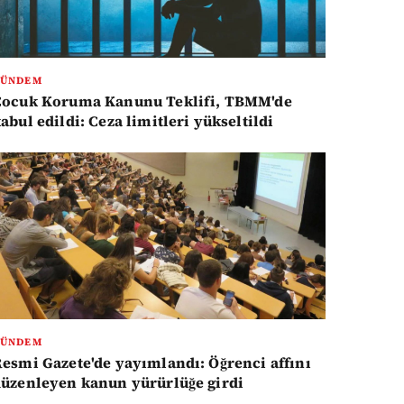
GÜNDEM
Çocuk Koruma Kanunu Teklifi, TBMM'de
abul edildi: Ceza limitleri yükseltildi
GÜNDEM
esmi Gazete'de yayımlandı: Öğrenci affını
üzenleyen kanun yürürlüğe girdi