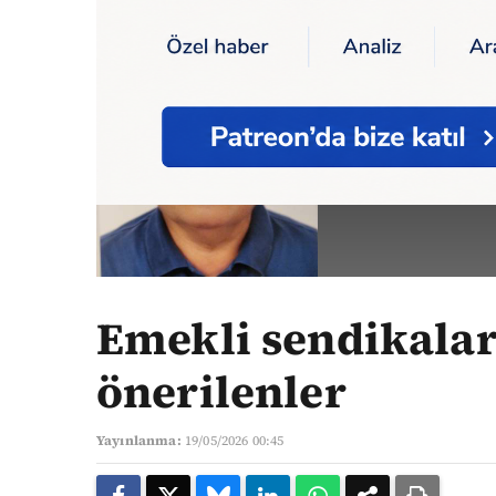
Ana Sayfa
Yazarlar
Emekli sendikalarının
HASAN 
Yazarın Tüm Yazıl
Emekli sendikalar
önerilenler
Yayınlanma:
19/05/2026 00:45