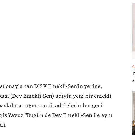
İ
s
ı onaylanan DİSK Emekli-Sen'in yerine,
ası (Dev Emekli-Sen) adıyla yeni bir emekli
 baskılara rağmen mücadelelerinden geri
giz Yavuz "Bugün de Dev Emekli-Sen ile aynı
di.