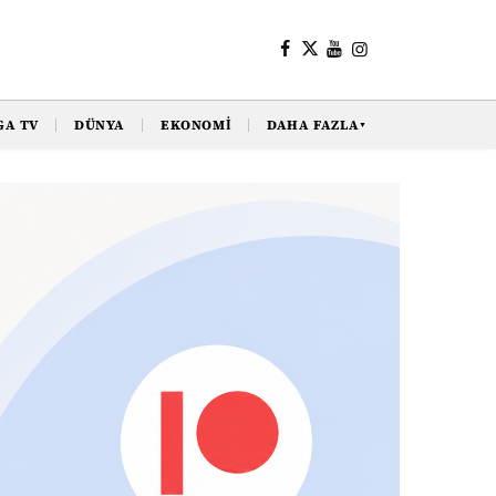
GA TV
DÜNYA
EKONOMI
DAHA FAZLA
▼