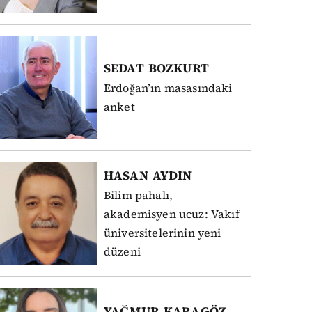
SEDAT
BOZKURT
Erdoğan’ın masasındaki
anket
HASAN
AYDIN
Bilim pahalı,
akademisyen ucuz: Vakıf
üniversitelerinin yeni
düzeni
YAĞMUR
KARAGÖZ