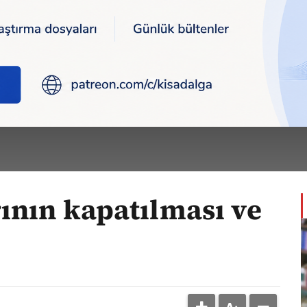
 kapatılması ve önerilenler
AYDIN
arı >
ının kapatılması ve