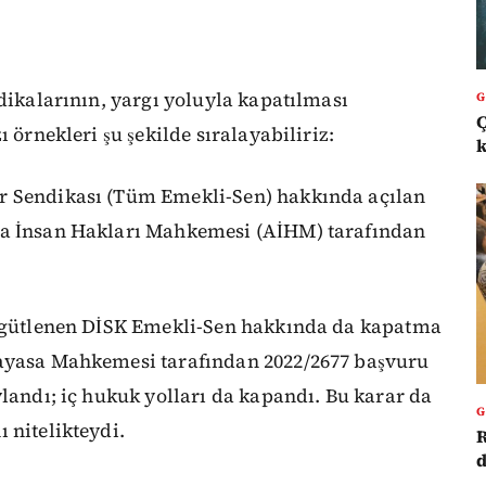
ndikalarının, yargı yoluyla kapatılması
 örnekleri şu şekilde sıralayabiliriz:
k
r Sendikası (Tüm Emekli-Sen) hakkında açılan
pa İnsan Hakları Mahkemesi (AİHM) tarafından
 örgütlenen DİSK Emekli-Sen hakkında da kapatma
nayasa Mahkemesi tarafından 2022/2677 başvuru
ylandı; iç hukuk yolları da kapandı. Bu karar da
 nitelikteydi.
R
d