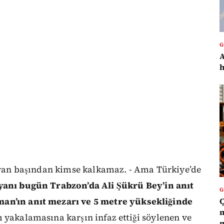
A
h
ekran başından kimse kalkamaz. - Ama Türkiye’de
 yanı bugün Trabzon’da Ali Şükrü
B
ey
’
in anıt
Ç
man’ın anıt mezarı ve 5 metre yüksekliğinde
m
 yakalamasına karşın infaz ettiği söylenen ve