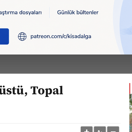
ü, Topal Osman’ın heykeli
BOZKURT
 Yazıları >
üstü, Topal