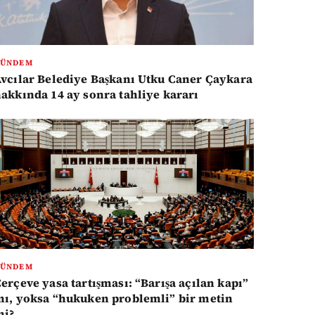
GÜNDEM
vcılar Belediye Başkanı Utku Caner Çaykara
akkında 14 ay sonra tahliye kararı
GÜNDEM
erçeve yasa tartışması: “Barışa açılan kapı”
ı, yoksa “hukuken problemli” bir metin
mi?