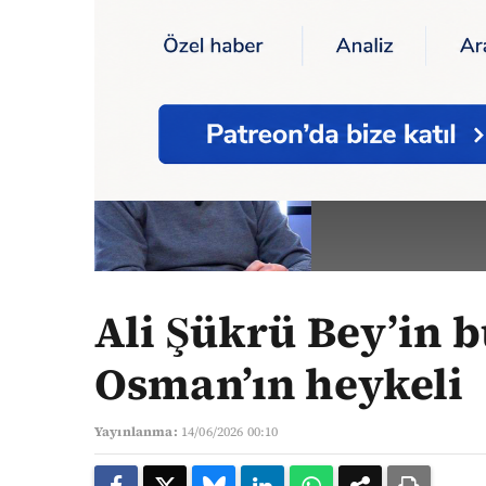
Ana Sayfa
Yazarlar
Ali Şükrü Bey’in büst
SEDAT 
Yazarın Tüm
Ali Şükrü Bey’in b
Osman’ın heykeli
Yayınlanma:
14/06/2026 00:10