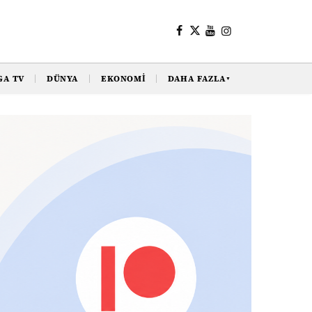
GA TV
DÜNYA
EKONOMI
DAHA FAZLA
▼