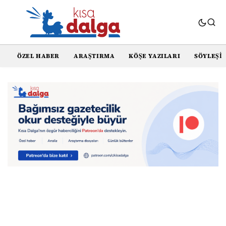
ÖZEL HABER
ARAŞTIRMA
KÖŞE YAZILARI
SÖYLEŞI