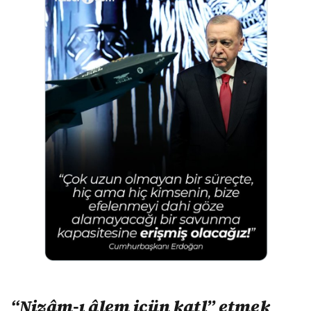
“Nizâm-ı âlem içün katl” etmek