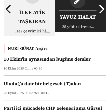
İLKE ATİK
YAVUZ HALAT
TAŞKIRAN
25 yıldır direnen
Her çevrimiçi hâl,
kontrgerilla neden
bir gün çevrimdışı
şimdi tercih
kalabilir
değiştirdi?
NURİ GÜNAY Arşivi
10 Ekim'in aynasından bugüne dersler
10 Ekim 2025 Cuma 00:30
Uludağ’a dair bir belgesel: (T)alan
20 Eylül 2025 Cumartesi 00:15
Parti içi mücadele CHP geleneği ama Gürsel