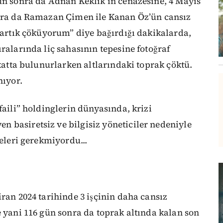
ün sonra da Adnan Keklik’in cenazesine, 4 Mayıs
onra da Ramazan Çimen ile Kanan Öz’ün cansız
 “artık çöküyorum” diye bağırdığı dakikalarda,
ralarında liç sahasının tepesine fotoğraf
 katta bulunurlarken altlarındaki toprak çöktü.
nıyor.
faili” holdinglerin dünyasında, krizi
 basiretsiz ve bilgisiz yöneticiler nedeniyle
meleri gerekmiyordu...
iran 2024 tarihinde 3 işçinin daha cansız
e yani 116 gün sonra da toprak altında kalan son