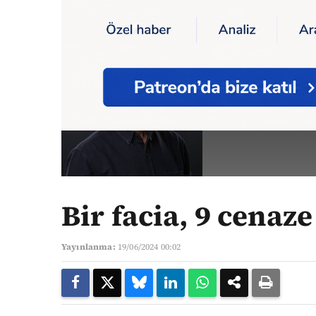
Ana Sayfa
Yazarlar
Bir facia, 9 cenaze v
İBRAHİ
Yazarın Tüm Yazıl
Bir facia, 9 cenaz
Yayınlanma:
19/06/2024 00:02