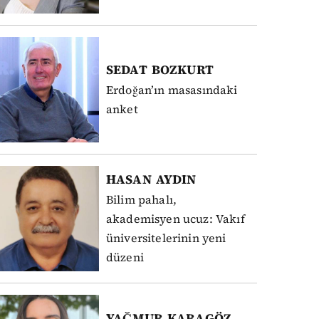
SEDAT
BOZKURT
Erdoğan’ın masasındaki
anket
HASAN
AYDIN
Bilim pahalı,
akademisyen ucuz: Vakıf
üniversitelerinin yeni
düzeni
YAĞMUR
KARAGÖZ