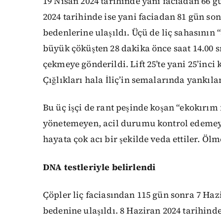
19 Nisan 2024 tarihinde yani faciadan 66 g
2024 tarihinde ise yani faciadan 81 gün s
bedenlerine ulaşıldı. Üçü de liç sahasının
büyük çöküşten 28 dakika önce saat 14.00 sı
çekmeye gönderildi. Lift 25’te yani 25’inci
Çığlıkları hala İliç’in semalarında yankıla
Bu üç işçi de rant peşinde koşan “ekokırım 
yönetemeyen, acil durumu kontrol edemeyen
hayata çok acı bir şekilde veda ettiler. Öl
DNA testleriyle belirlendi
Çöpler liç faciasından 115 gün sonra 7 Haz
bedenine ulaşıldı. 8 Haziran 2024 tarihind