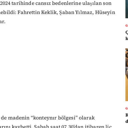
an 2024 tarihinde cansız bedenlerine ulaşılan son
enebildi: Fahrettin Keklik, Şaban Yılmaz, Hüseyin
ar.
k
R
i de madenin “konteynır bölgesi” olarak
d
rını kaybetti. Sabah saat 07.30’dan itibaren liç