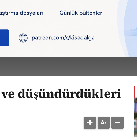
e düşündürdükleri
M GÜNDÜZ
arı >
e ve düşündürdükleri