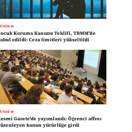
GÜNDEM
Çocuk Koruma Kanunu Teklifi, TBMM'de
abul edildi: Ceza limitleri yükseltildi
GÜNDEM
esmi Gazete'de yayımlandı: Öğrenci affını
üzenleyen kanun yürürlüğe girdi