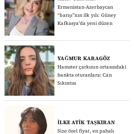
Ermenistan-Azerbaycan
“barışı”nın ilk yılı: Güney
Kafkasya’da yeni düzen
YAĞMUR
KARAGÖZ
Hamster çarkının ortasındaki
bankta oturanlara: Can
Sıkıntısı
İLKE ATİK
TAŞKIRAN
Size özel fiyat, en pahalı