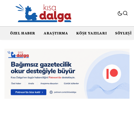
ÖZEL HABER
ARAŞTIRMA
KÖŞE YAZILARI
SÖYLEŞI