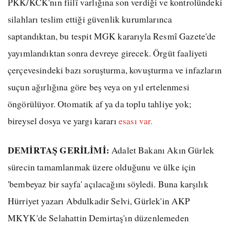
PKK/KCK'nın fiilî varlığına son verdiği ve kontrolündeki
silahları teslim ettiği güvenlik kurumlarınca
saptandıktan, bu tespit MGK kararıyla Resmî Gazete'de
yayımlandıktan sonra devreye girecek. Örgüt faaliyeti
çerçevesindeki bazı soruşturma, kovuşturma ve infazların
suçun ağırlığına göre beş veya on yıl ertelenmesi
öngörülüyor. Otomatik af ya da toplu tahliye yok;
bireysel dosya ve yargı kararı
esası var.
DEMİRTAŞ GERİLİMİ:
Adalet Bakanı Akın Gürlek
sürecin tamamlanmak üzere olduğunu ve ülke için
'bembeyaz bir sayfa' açılacağını söyledi. Buna karşılık
Hürriyet yazarı Abdulkadir Selvi, Gürlek'in AKP
MKYK'de Selahattin Demirtaş'ın düzenlemeden