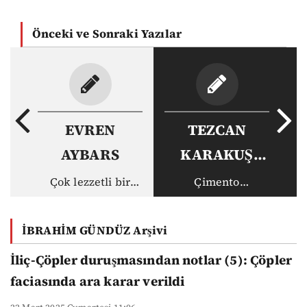
Önceki ve Sonraki Yazılar
EVREN
TEZCAN
AYBARS
KARAKUŞ
CANDAN
Çok lezzetli bir
Çimento
sebze, nefis bir
Fabrikası’ndan
tarif: Kuşkonmazlı
müze ve kültür
İBRAHİM GÜNDÜZ Arşivi
omlet
sanata
İliç-Çöpler duruşmasından notlar (5): Çöpler
faciasında ara karar verildi