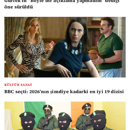
Gürlek'in "Böyle bir açıklama yapmadım" dediği
öne sürüldü
KÜLTÜR SANAT
BBC seçti: 2026’nın şimdiye kadarki en iyi 19 dizisi