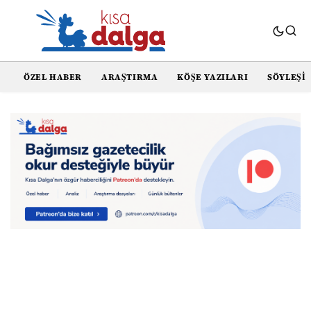
ÖZEL HABER
ARAŞTIRMA
KÖŞE YAZILARI
SÖYLEŞI