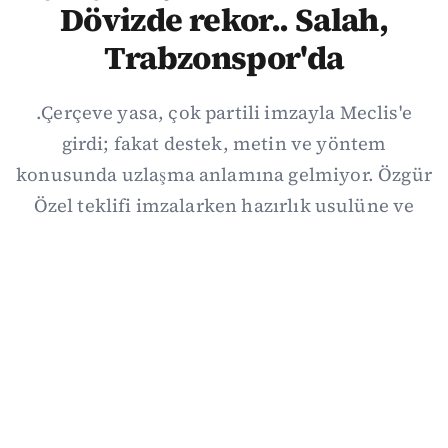
Dövizde rekor.. Salah,
Trabzonspor'da
.Çerçeve yasa, çok partili imzayla Meclis'e
girdi; fakat destek, metin ve yöntem
konusunda uzlaşma anlamına gelmiyor. Özgür
Özel teklifi imzalarken hazırlık usulüne ve
demokratikleşme başlıklarının dışarıda
bırakılmasına şerh düştü. Asıl eşik cuma
günkü komisyon: On iki maddelik erteleme
mekanizmasının kimleri, hangi koşulla ve ne
zaman kapsayacağı orada somutlaşacak.
06/08/2026 19:41
·