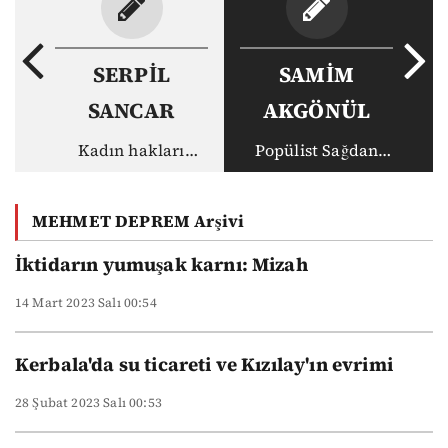
SERPİL
SAMİM
SANCAR
AKGÖNÜL
Kadın hakları
Popülist Sağdan
mücadelesinde
Demokratik Sola:
küresel
Alternatif doğar
MEHMET DEPREM Arşivi
dinamikler-III:
mı? Doğmalı mı? 3
Latin Amerika’dan
İktidarın yumuşak karnı: Mizah
demokratik
14 Mart 2023 Salı 00:54
anayasa dersleri
Kerbala'da su ticareti ve Kızılay'ın evrimi
28 Şubat 2023 Salı 00:53