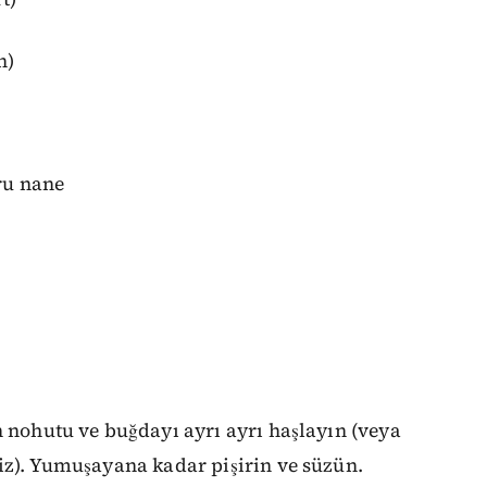
n)
uru nane
n nohutu ve buğdayı ayrı ayrı haşlayın (veya
iz). Yumuşayana kadar pişirin ve süzün.