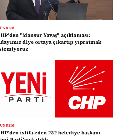
GÜNDEM
HP'den "Mansur Yavaş" açıklaması:
dayımız diye ortaya çıkartıp yıpratmak
stemiyoruz
GÜNDEM
HP'den istifa eden 232 belediye başkanı
eni Parti'ye katıldı