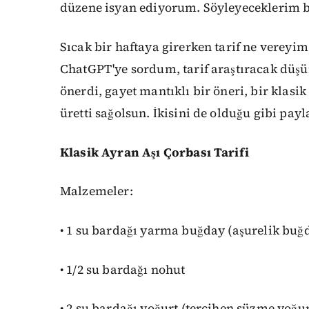
düzene isyan ediyorum. Söyleyeceklerim b
Sıcak bir haftaya girerken tarif ne verey
ChatGPT'ye sordum, tarif araştıracak düşü
önerdi, gayet mantıklı bir öneri, bir klasik
üretti sağolsun. İkisini de olduğu gibi pay
Klasik Ayran Aşı Çorbası Tarifi
Malzemeler:
• 1 su bardağı yarma buğday (aşurelik buğ
• 1/2 su bardağı nohut
• 2 su bardağı yoğurt (tercihen süzme yoğur