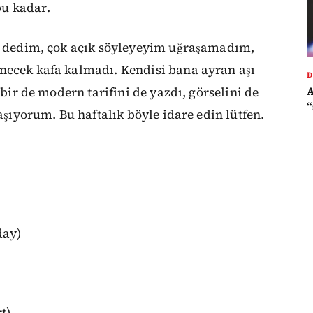
u kadar.
im dedim, çok açık söyleyeyim uğraşamadım,
necek kafa kalmadı. Kendisi bana ayran aşı
D
A
 bir de modern tarifini de yazdı, görselini de
“
laşıyorum. Bu haftalık böyle idare edin lütfen.
day)
t)