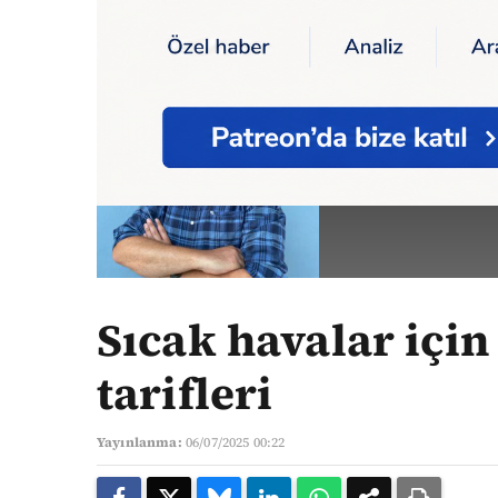
Ana Sayfa
Yazarlar
Sıcak havalar için bire
EVREN 
Yazarın Tüm Ya
Sıcak havalar için
tarifleri
Yayınlanma:
06/07/2025 00:22