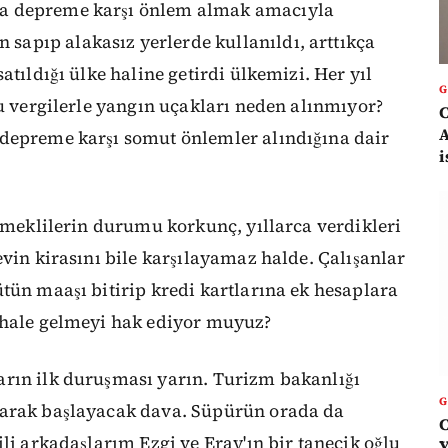
ra depreme karşı önlem almak amacıyla
apıp alakasız yerlerde kullanıldı, arttıkça
atıldığı ülke haline getirdi ülkemizi. Her yıl
bu vergilerle yangın uçakları neden alınmıyor?
C
A
 depreme karşı somut önlemler alındığına dair
i
 emeklilerin durumu korkunç, yıllarca verdikleri
evin kirasını bile karşılayamaz halde. Çalışanlar
tün maaşı bitirip kredi kartlarına ek hesaplara
 hale gelmeyi hak ediyor muyuz?
rın ilk duruşması yarın. Turizm bakanlığı
larak başlayacak dava. Süpürün orada da
C
li arkadaşlarım Ezgi ve Eray'ın bir tanecik oğlu
Y