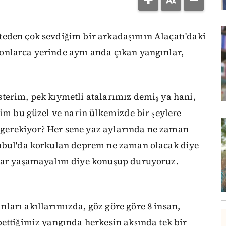
teden çok sevdiğim bir arkadaşımın Alaçatı'daki
onlarca yerinde aynı anda çıkan yangınlar,
terim, pek kıymetli atalarımız demiş ya hani,
zim bu güzel ve narin ülkemizde bir şeylere
gerekiyor? Her sene yaz aylarında ne zaman
anbul'da korkulan deprem ne zaman olacak diye
plar yaşamayalım diye konuşup duruyoruz.
ları akıllarımızda, göz göre göre 8 insan,
bettiğimiz yangında herkesin akşında tek bir