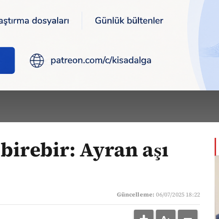
bir: Ayran aşı tarifleri
AYBARS
zıları >
 birebir: Ayran aşı
Güncelleme:
06/07/2025 18:22