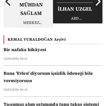
MÜHDAN
İLHAN UZGEL
SAĞLAM
ABD
MERKEZ
ORTADOĞU’DAN
BANKASI'NIN
ÇEKİLİYOR MU?
MÜDAHALESİ
KEMAL VURALDOĞAN Arşivi
DOLARA ÇARE
OLUR MU?
Bir nafaka hikâyesi
12/06/2026 00:15
Bana 'Evlen' diyorsun işsizlik ödeneği bile
vermiyorsun
25/05/2026 00:15
Taşınmaz alım satımında tapu takas sistemi