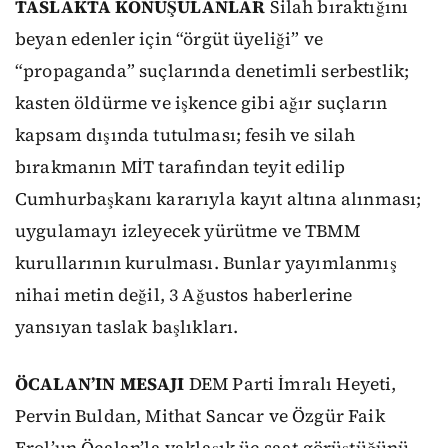
TASLAKTA KONUŞULANLAR
Silah bıraktığını
beyan edenler için “örgüt üyeliği” ve
“propaganda” suçlarında denetimli serbestlik;
kasten öldürme ve işkence gibi ağır suçların
kapsam dışında tutulması; fesih ve silah
bırakmanın MİT tarafından teyit edilip
Cumhurbaşkanı kararıyla kayıt altına alınması;
uygulamayı izleyecek yürütme ve TBMM
kurullarının kurulması. Bunlar yayımlanmış
nihai metin değil, 3 Ağustos haberlerine
yansıyan taslak başlıkları.
ÖCALAN’IN MESAJI
DEM Parti İmralı Heyeti,
Pervin Buldan, Mithat Sancar ve Özgür Faik
Erol’un Öcalan’la yaklaşık üç saat görüştüğünü