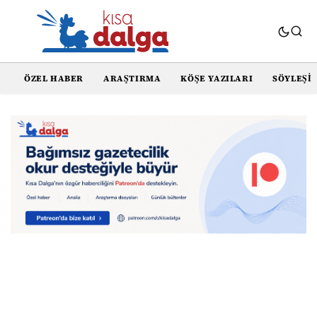
ÖZEL HABER
ARAŞTIRMA
KÖŞE YAZILARI
SÖYLEŞI