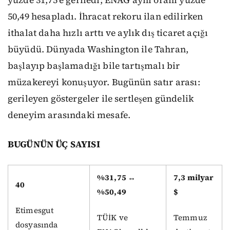
yüzde 31,75’e geriledi; ENAG aynı oranı yüzde
50,49 hesapladı. İhracat rekoru ilan edilirken
ithalat daha hızlı arttı ve aylık dış ticaret açığı
büyüdü. Dünyada Washington ile Tahran,
başlayıp başlamadığı bile tartışmalı bir
müzakereyi konuşuyor. Bugünün satır arası:
gerileyen göstergeler ile sertleşen gündelik
deneyim arasındaki mesafe.
BUGÜNÜN ÜÇ SAYISI
%31,75 ↔
7,3 milyar
40
%50,49
$
Etimesgut
TÜİK ve
Temmuz
dosyasında