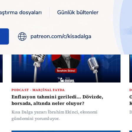
PODCAST - MARJINAL FAYDA
D
Enflasyon tahmini geriledi... Dövizde,
O
borsada, altında neler oluyor?
K
Kısa Dalga yazarı İbrahim Ekinci, ekonomi
D
gündemini yorumluyor.