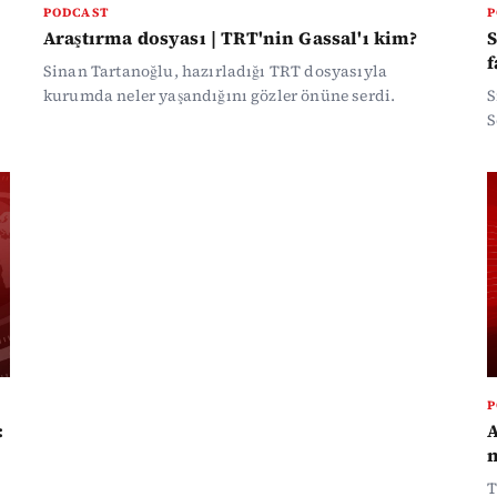
PODCAST
P
Araştırma dosyası | TRT'nin Gassal'ı kim?
S
f
Sinan Tartanoğlu, hazırladığı TRT dosyasıyla
kurumda neler yaşandığını gözler önüne serdi.
S
S
v
e
P
:
A
n
T