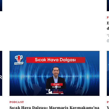
P
D
“
Ö
k
PODCAST
P
Sıcak Hava Dalgası: Marmaris Kaymakamı'na
V