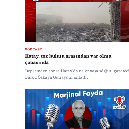
PODCAST
Hatay, toz bulutu arasından var olma
çabasında
Depremden sonra Hatay’da neler yaşandığını gazetec
Burcu Özkaya Günaydın anlattı.