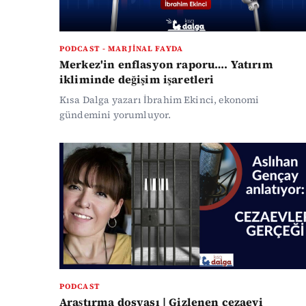
PODCAST - MARJINAL FAYDA
Merkez'in enflasyon raporu…. Yatırım
ikliminde değişim işaretleri
Kısa Dalga yazarı İbrahim Ekinci, ekonomi
gündemini yorumluyor.
PODCAST
Araştırma dosyası | Gizlenen cezaevi