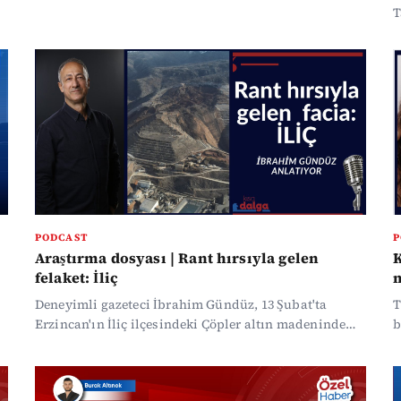
T
y
PODCAST
P
Araştırma dosyası | Rant hırsıyla gelen
K
felaket: İliç
m
Deneyimli gazeteci İbrahim Gündüz, 13 Şubat'ta
T
Erzincan'ın İliç ilçesindeki Çöpler altın madeninde
b
meydana gelen faciayı ele aldı.
y