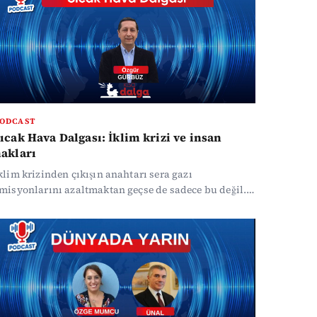
ODCAST
ıcak Hava Dalgası: İklim krizi ve insan
akları
klim krizinden çıkışın anahtarı sera gazı
misyonlarını azaltmaktan geçse de sadece bu değil.
dil bir geçiş için insan haklarını da gözeten
özümler bulunmalı.