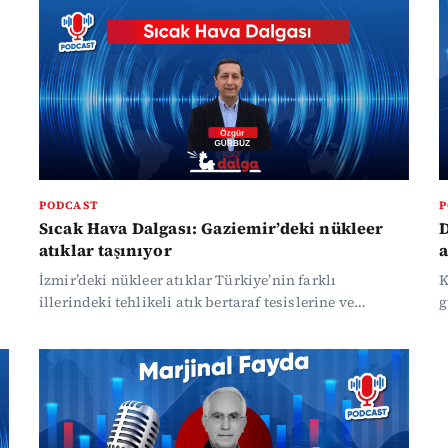
PODCAST
P
Sıcak Hava Dalgası: Gaziemir’deki nükleer
D
atıklar taşınıyor
a
İzmir’deki nükleer atıklar Türkiye’nin farklı
K
illerindeki tehlikeli atık bertaraf tesislerine ve
g
çimento fabrikalarına taşınıyor. Bu süreçte izlenen
yöntemler ise tartışma konusu oldu.