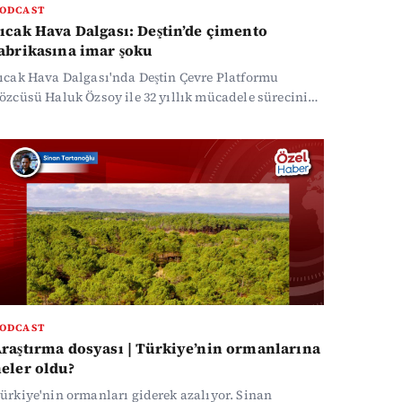
ODCAST
ıcak Hava Dalgası: Deştin’de çimento
abrikasına imar şoku
ıcak Hava Dalgası'nda Deştin Çevre Platformu
özcüsü Haluk Özsoy ile 32 yıllık mücadele sürecini
e çimento sektörünün iklim krizi ile çevreye
tkilerini konuştuk.
ODCAST
raştırma dosyası | Türkiye’nin ormanlarına
eler oldu?
ürkiye'nin ormanları giderek azalıyor. Sinan