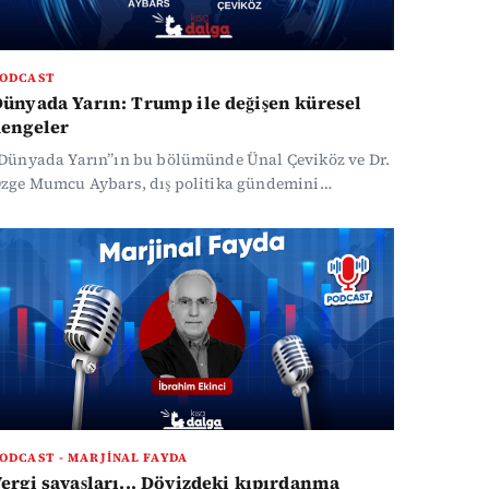
ODCAST
ünyada Yarın: Trump ile değişen küresel
dengeler
Dünyada Yarın”ın bu bölümünde Ünal Çeviköz ve Dr.
zge Mumcu Aybars, dış politika gündemini
onuşuyor...
ODCAST - MARJINAL FAYDA
ergi savaşları... Dövizdeki kıpırdanma