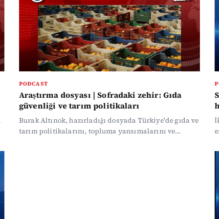
PODCAST
P
Araştırma dosyası | Sofradaki zehir: Gıda
S
güvenliği ve tarım politikaları
h
i
Burak Altınok, hazırladığı dosyada Türkiye'de gıda ve
İ
tarım politikalarını, topluma yansımalarını ve
e
sonuçlarını araştırdı.
A
ç