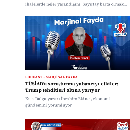
ihalelerde neler yaşandığını, Sayıştay başta olmak
üzere hazırlanan raporları inceledi.
PODCAST - MARJINAL FAYDA
TÜSİAD’a soruşturma yabancıyı etkiler;
Trump tehditleri altına yarıyor
Kısa Dalga yazarı İbrahim Ekinci, ekonomi
gündemini yorumluyor.